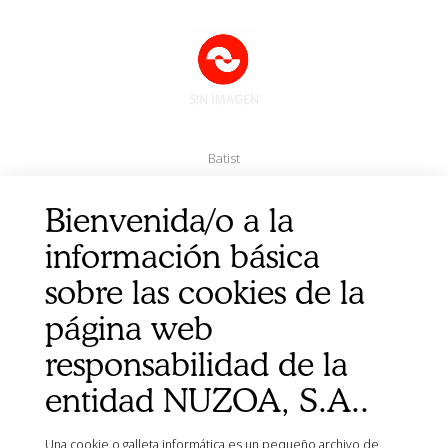
Batist
Bienvenida/o a la
GASAS TNT ESTERIL 5X5CM 100SOBRESX5GASAS
información básica
sobre las cookies de la
página web
responsabilidad de la
entidad NUZOA, S.A..
Una cookie o galleta informática es un pequeño archivo de