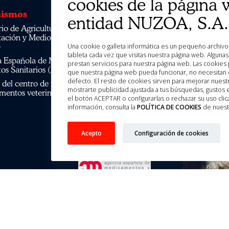
cookies de la página 
ismos
entidad NUZOA, S.A.
rio de Agricultura, Pesca,
tación y Medio Ambiente
)
Una cookie o galleta informática es un pequeño archiv
tableta cada vez que visitas nuestra página web. Algun
a Española de Medicamentos y
prestan servicios para nuestra página web. Las cookies 
os Sanitarios (AEMPS)
que nuestra página web pueda funcionar, no necesitan d
defecto. El resto de cookies sirven para mejorar nuestr
el centro de información de
mostrarte publicidad ajustada a tus búsquedas, gustos
mentos veterinarios CIMAVET
el botón ACEPTAR o configurarlas o rechazar su uso c
información, consulta la
POLÍTICA DE COOKIES
de nuest
Acepto
Configuración de cookies