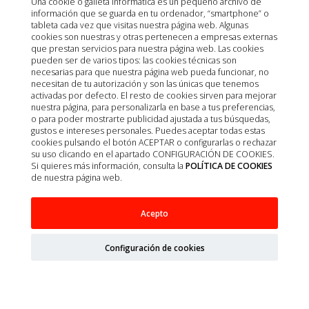
Una cookie o galleta informática es un pequeño archivo de
información que se guarda en tu ordenador, “smartphone” o
tableta cada vez que visitas nuestra página web. Algunas
cookies son nuestras y otras pertenecen a empresas externas
que prestan servicios para nuestra página web. Las cookies
pueden ser de varios tipos: las cookies técnicas son
necesarias para que nuestra página web pueda funcionar, no
necesitan de tu autorización y son las únicas que tenemos
activadas por defecto. El resto de cookies sirven para mejorar
nuestra página, para personalizarla en base a tus preferencias,
o para poder mostrarte publicidad ajustada a tus búsquedas,
gustos e intereses personales. Puedes aceptar todas estas
cookies pulsando el botón ACEPTAR o configurarlas o rechazar
su uso clicando en el apartado CONFIGURACIÓN DE COOKIES.
Si quieres más información, consulta la
POLÍTICA DE COOKIES
Hartmann
de nuestra página web.
Acepto
APOSITO TRANSPARENTE HYDROFILM ROLL
10CMX10M 1UD
Configuración de cookies